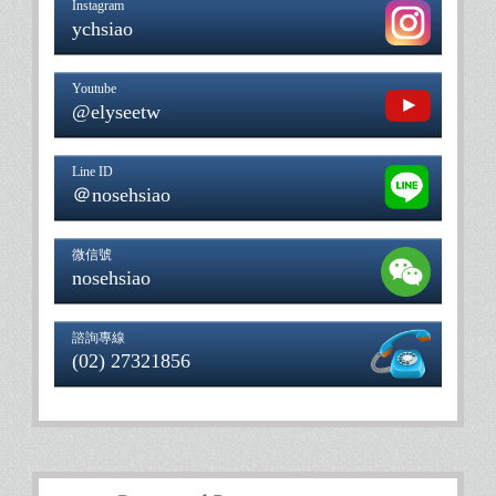
Instagram
ychsiao
Youtube
@elyseetw
Line ID
＠nosehsiao
微信號
nosehsiao
諮詢專線
(02) 27321856