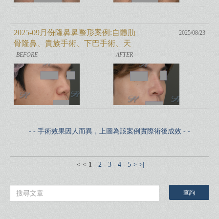
2025-09月份隆鼻鼻整形案例:自體肋
2025/08/23
骨隆鼻、貴族手術、下巴手術、天
鵝頸
- - 手術效果因人而異，上圖為該案例實際術後成效 - -
|<
<
1
-
2
-
3
-
4
-
5
>
>|