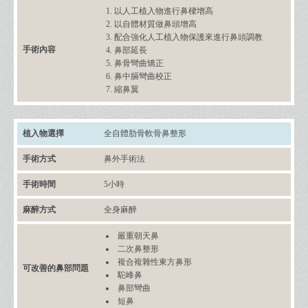
以人工植入物進行鼻樑增高
以自體材質做鼻頭增高
配合強化人工植入物保護來進行鼻頭調教
鼻部延長
鼻骨彎曲矯正
鼻中膈彎曲校正
縮鼻翼
全自體肋骨
軟骨鼻整形
鼻外手術法
5小時
全身麻醉
嚴重朝天鼻
二次鼻整形
複合複雜性東方鼻形
駝峰鼻
鼻部彎曲
短鼻