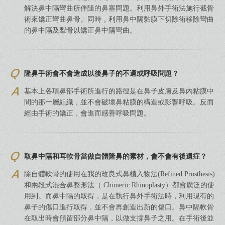
解決鼻中隔彎曲所伴隨的鼻塞問題。利用鼻外手術法施行截骨
術來矯正彎曲鼻骨。同時，利用鼻中隔黏膜下切除術移除彎曲
的鼻中隔及犁骨以矯正鼻中隔彎曲。
隆鼻手術會不會造成以後鼻子的不適或呼吸問題？
基本上各項鼻部手術所進行的路徑是在鼻子皮膚及鼻內粘膜中
間的那一層組織，並不會破壞鼻粘膜的構造或影響呼吸。反而
經由手術的矯正，會進而感善呼吸問題。
取鼻中隔和耳軟骨當做自體隆鼻的素材，會不會有後遺症？
除自體軟骨的使用在我的改良式鼻植入物法(Refined Prosthesis)
和兩段式混合鼻整形法（ Chimeric Rhinoplasty）都會廣泛的使
用到。而鼻中隔的取得，是在執行鼻外手術法時，利用現有的
鼻子的傷口進行取得，並不會再創造出新的傷口。鼻中隔軟骨
在取出時會預留部分鼻中隔，以做支撐鼻子之用。在手術後並