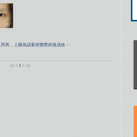
因人而異，上圖為該案例實際術後成效 - -
|<
<
1
>
>|