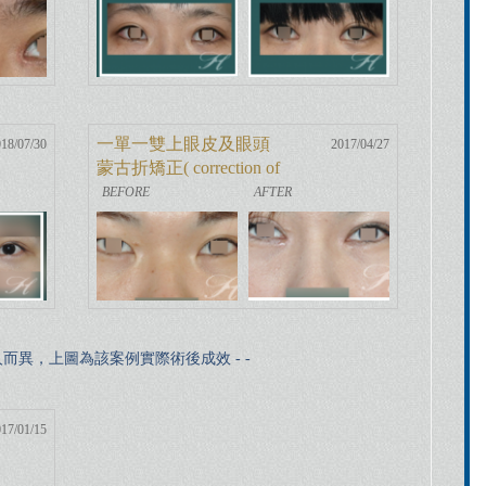
一單一雙上眼皮及眼頭
18/07/30
2017/04/27
蒙古折矯正( correction of
asymmetrical eyelid
因人而異，上圖為該案例實際術後成效 - -
17/01/15