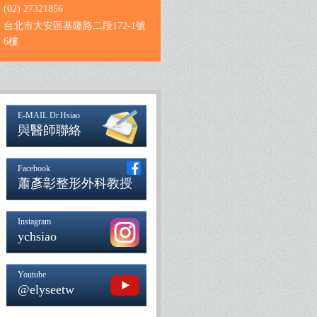
(02) 27321856
台北市大安區基隆路二段172-1號
6樓
E-MAIL Dr.Hsiao
與醫師聯絡
Facebook
蕭彥彰整形外科教授
Instagram
ychsiao
Youtube
@elyseetw