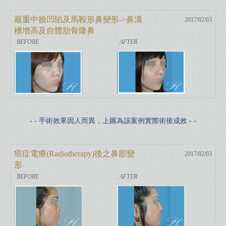
嚴重中臉凹陷及馬鞍形鼻變形->鼻溝
2017/02/03
槽增高及自體肋骨隆鼻
- - 手術效果因人而異，上圖為該案例實際術後成效 - -
癌症電療(Radiotherapy)後之鼻部變
2017/02/03
形