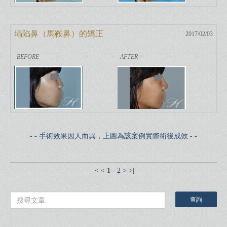
塌陷鼻（馬鞍鼻）的矯正
2017/02/03
- - 手術效果因人而異，上圖為該案例實際術後成效 - -
|<
<
1
-
2
>
>|