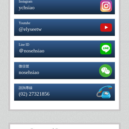
Instagram
ychsiao
Youtube
@elyseetw
Line ID
＠nosehsiao
微信號
nosehsiao
諮詢專線
(02) 27321856