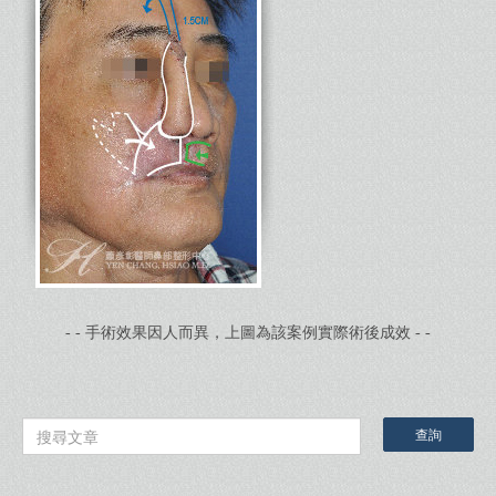
- - 手術效果因人而異，上圖為該案例實際術後成效 - -