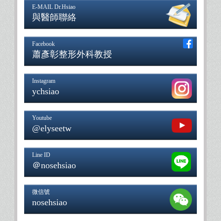
E-MAIL Dr.Hsiao
與醫師聯絡
Facebook
蕭彥彰整形外科教授
Instagram
ychsiao
Youtube
@elyseetw
Line ID
＠nosehsiao
微信號
nosehsiao