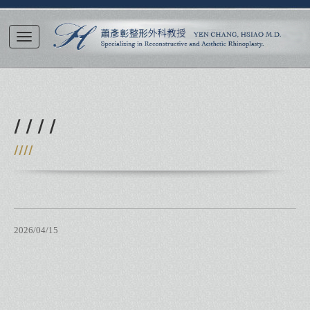
/ / / /
////
2026/04/15