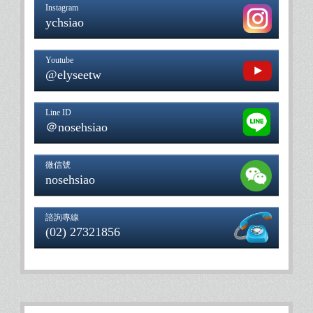
Instagram
ychsiao
Youtube
@elyseetw
Line ID
＠nosehsiao
微信號
nosehsiao
諮詢專線
(02) 27321856