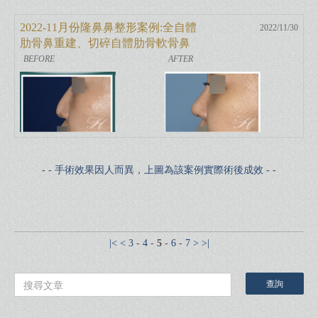
2022-11月份隆鼻鼻整形案例:全自體
2022/11/30
肋骨鼻重建、切碎自體肋骨軟骨鼻
樑增高
- - 手術效果因人而異，上圖為該案例實際術後成效 - -
|<
<
3
-
4
-
5
-
6
-
7
>
>|