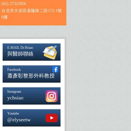
(02) 27321856
台北市大安區基隆路二段172-1號
6樓
E-MAIL Dr.Hsiao
與醫師聯絡
Facebook
蕭彥彰整形外科教授
Instagram
ychsiao
Youtube
@elyseetw