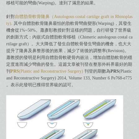
移植可能的彎曲(Warping)。達到了滿意的結果。
針對
自體肋骨軟骨隆鼻（Autologous costal cartilge graft in Rhinoplas
ty)
. 其中自體肋軟骨隆鼻最怕的肋軟骨彎曲變形(Warping)，其發生
機會從1%~50%。蕭彥彰教授針對這樣的問題，自行研發了世界級
的創新方式：內嵌式自體肋軟骨移植（Chimeric autologous costal ca
rtilage graft）。大大降低了發生自體軟骨發生彎曲的機會，也大大
提升了隆鼻及鼻整形後的效果，減少了術後的調整率(Revision)。
蕭教授的發明是利用自體肋骨軟硬骨內嵌法，增加自體肋軟骨的穩
定度進而減少彎曲的發生。這篇文章被刊登在整形外科界最好的期
刊
PRS
(Plastic and Reconstructive Surgery)
刊登的期數為
PRS
(Plastic
and Reconstructive Surgery) 2014, Volume 133, Number 6 Pe768-e775
。表示此發明已獲得世界級的認可。