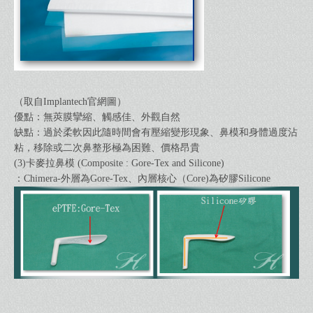
（取自Implantech官網圖）
優點：無莢膜攣縮、觸感佳、外觀自然
缺點：過於柔軟因此隨時間會有壓縮變形現象、鼻模和身體過度沾
粘，移除或二次鼻整形極為困難、價格昂貴
(3)卡麥拉鼻模 (Composite : Gore-Tex and Silicone)
：Chimera-外層為Gore-Tex、內層核心（Core)為矽膠Silicone