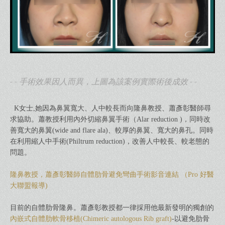
- - 手術效果因人而異，上圖為該案例實際術後成效 - -
K女士,她因為鼻翼寬大、人中較長而向隆鼻教授、蕭彥彰醫師尋
求協助。蕭教授利用內外切縮鼻翼手術（Alar reduction )，同時改
善寬大的鼻翼(wide and flare ala)、較厚的鼻翼、寬大的鼻孔。同時
在利用縮人中手術(Philtrum reduction)，改善人中較長、較老態的
問題。
隆鼻教授，蕭彥彰醫師自體肋骨避免彎曲手術影音連結 （Pro 好醫
大聯盟報導)
目前的自體肋骨隆鼻。蕭彥彰教授都一律採用他最新發明的獨創的
內嵌式自體肋軟骨移植(Chimeric autologous Rib graft)
-以避免肋骨