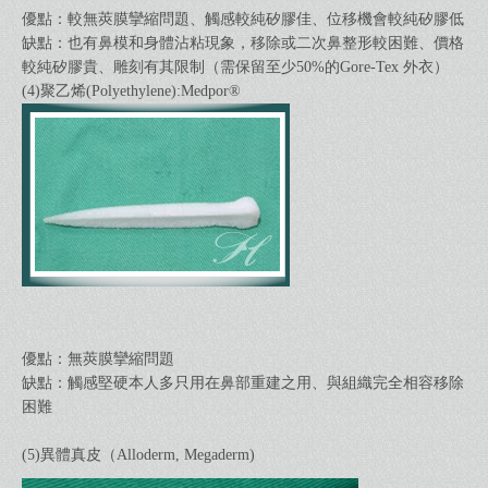
優點：較無莢膜攣縮問題、觸感較純矽膠佳、位移機會較純矽膠低
缺點：也有鼻模和身體沾粘現象，移除或二次鼻整形較困難、價格
較純矽膠貴、雕刻有其限制（需保留至少50%的Gore-Tex 外衣）
(4)聚乙烯(Polyethylene):Medpor
®
優點：無莢膜攣縮問題
缺點：觸感堅硬本人多只用在鼻部重建之用、與組織完全相容移除
困難
(5)異體真皮（Alloderm, Megaderm)