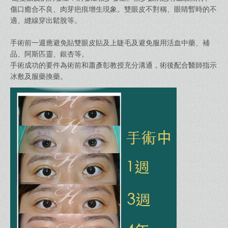
傷口癒合不良、肉芽疤痕增生現象。雙眼皮不對稱、眼睛暫時的不
適、縫線穿出鬆脫等。
手術前一週應避免貼雙眼皮貼及上睫毛及避免服用活血中藥、補
品、阿斯匹靈、銀杏等。
手術成功的要件為術前和蕭彥彰教授充分溝通，術後配合醫師指示
冰敷及服藥換藥。