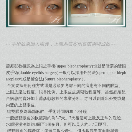
- - 手術效果因人而異，上圖為該案例實際術後成效 - -
蕭彥彰教授認為上眼皮手術(upper blepharoplasty)也就是所謂的雙眼
皮手術(double eyelids surgery)一般可以採用外開法(open upper bleph
aroplasty)或是縫合法(Suture blepharoplasty )。
至於要採用何種方式還是必須要考慮不同的病患有不同的眼型、
上眼皮脂肪程度、眼鼻比例、上眼皮皮膚鬆弛程度等。當然必須配
合病患的喜好加上蕭彥彰教授的專業分析。才可以創造出外雙或是
內雙的上雙眼皮。
縫雙眼皮為局部麻醉、手術時間約30-40分鐘
一般縫雙眼皮的恢復期約為5-7天。7天後便可上妝及正常的洗臉。
水腫慢慢消除約3周至1個多月。但可以見人約5-7天即可。
縫雙眼皮的病發症：病發症很少發生。但少數病患有血腫黑青、