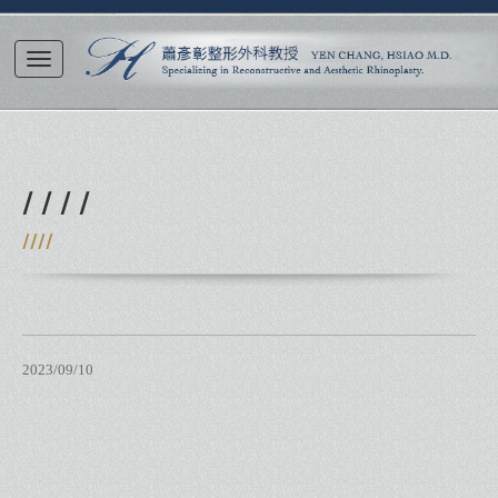
/ / / /
////
2023/09/10