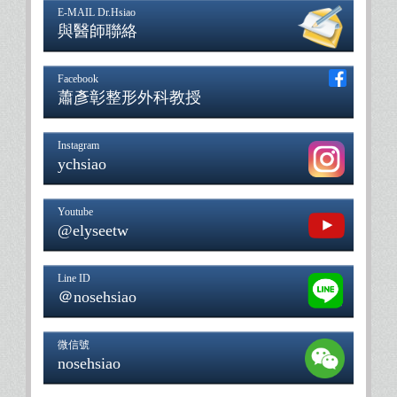
E-MAIL Dr.Hsiao
與醫師聯絡
Facebook
蕭彥彰整形外科教授
Instagram
ychsiao
Youtube
@elyseetw
Line ID
＠nosehsiao
微信號
nosehsiao