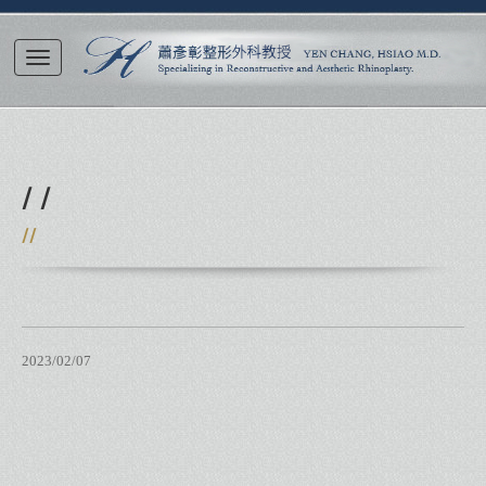
/ /
//
2023/02/07