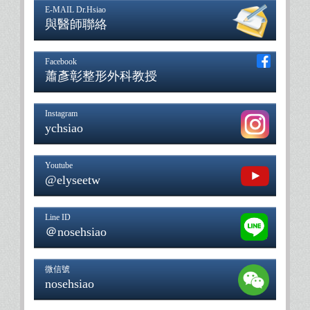
E-MAIL Dr.Hsiao
與醫師聯絡
Facebook
蕭彥彰整形外科教授
Instagram
ychsiao
Youtube
@elyseetw
Line ID
＠nosehsiao
微信號
nosehsiao