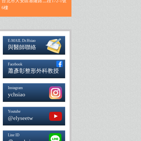
台北市大安區基隆路二段172-1號
6樓
E-MAIL Dr.Hsiao
與醫師聯絡
Facebook
蕭彥彰整形外科教授
Instagram
ychsiao
Youtube
@elyseetw
Line ID