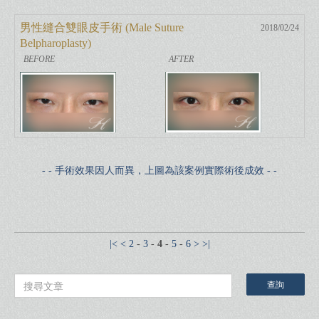
男性縫合雙眼皮手術 (Male Suture
2018/02/24
Belpharoplasty)
- - 手術效果因人而異，上圖為該案例實際術後成效 - -
|<
<
2
-
3
-
4
-
5
-
6
>
>|