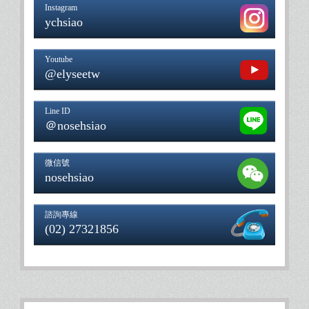
Instagram
ychsiao
Youtube
@elyseetw
Line ID
＠nosehsiao
微信號
nosehsiao
諮詢專線
(02) 27321856