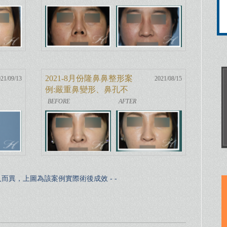
2021-8月份隆鼻鼻整形案
21/09/13
2021/08/15
例:嚴重鼻變形、鼻孔不
對稱、短鼻調整
因人而異，上圖為該案例實際術後成效 - -