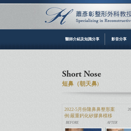
醫師介紹及知識分享
影音分享
Short Nose
短鼻（朝天鼻)
2022-5月份隆鼻鼻整形案
20
例:嚴重鈣化矽膠鼻模移
除後自體真皮調整