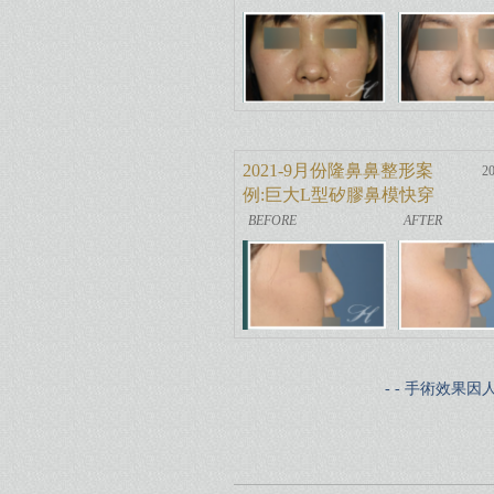
2021-9月份隆鼻鼻整形案
20
例:巨大L型矽膠鼻模快穿
出之搶救
- - 手術效果