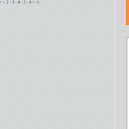
|<
<
2
-
3
-
4
-
5
-
6
>
>|