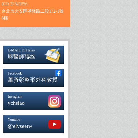
(02) 27321856
台北市大安區基隆路二段172-1號
6樓
E-MAIL Dr.Hsiao
與醫師聯絡
Facebook
蕭彥彰整形外科教授
Instagram
ychsiao
Youtube
@elyseetw