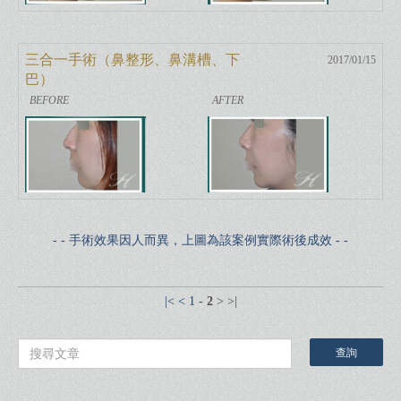
三合一手術（鼻整形、鼻溝槽、下
2017/01/15
巴）
- - 手術效果因人而異，上圖為該案例實際術後成效 - -
|<
<
1
-
2
>
>|