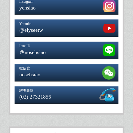
Instagram
ychsiao
Youtube
@elyseetw
Line ID
＠nosehsiao
微信號
nosehsiao
諮詢專線
(02) 27321856